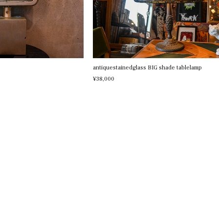
antiquestainedglass BIG shade tablelamp
¥38,000