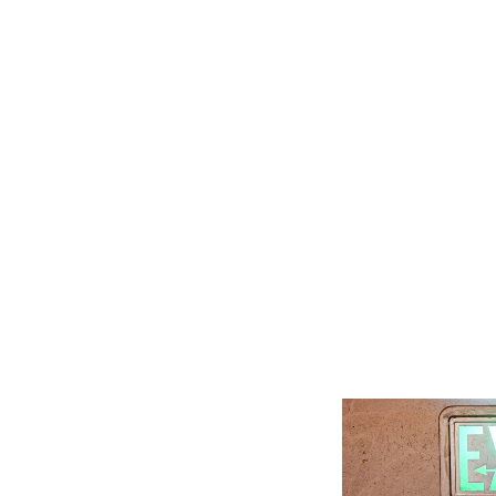
R
E
L
A
T
E
D