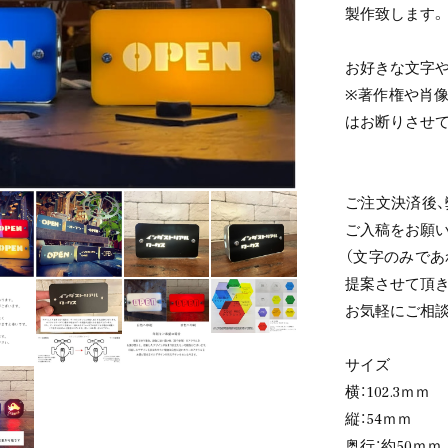
製作致します。
お好きな文字
※著作権や肖
はお断りさせ
ご注文決済後
ご入稿をお願い
（文字のみで
提案させて頂き
お気軽にご相談
サイズ
横：102.3ｍｍ
縦：54ｍｍ
奥行：約50ｍｍ