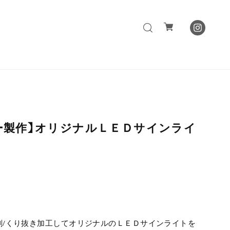
ー製作】オリジナルＬＥＤサインライ
刷/くり抜き加工してオリジナルのＬＥＤサインライトを