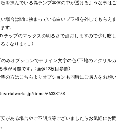
ラ板を挟んでいる為ランプ本体の中が透けるような事はご
たい場合は間に挟まっている白いプラ板を外してもらえま
ます。
ＥＤチップのマックスの明るさで点灯しますので少し眩し
るくなります。）
工のみオプションでデザイン文字の色（下地のアクリルカ
る事が可能です。（画像12枚目参照）
希望の方はこちらよりオプションも同時にご購入をお願い
dustrialworks.jp/items/66338758
不安がある場合やご不明点等ございましたらお気軽にお問
。