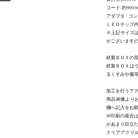
コード：約900
アダプタ : コ
ＬＥＤチップ内
※上記サイズ
がございます
鉄製ＢＯＸの背
鉄製ＢＯＸは
るくすみや傷
加工を行うア
商品画像より
欄へ記入をお願
※印刷の場合は
があまり目立
クリアアクリ