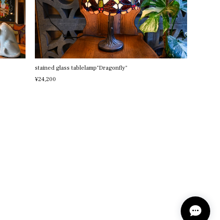
stained glass tablelamp"Dragonfly"
¥24,200