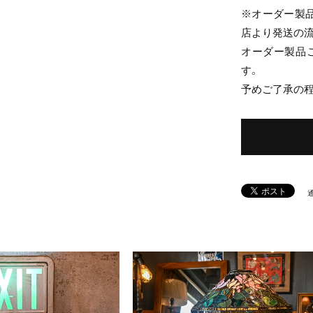
※オーダー製
店より発送の流
オーダー製品
す。
予めご了承の
I
T
E
M
S