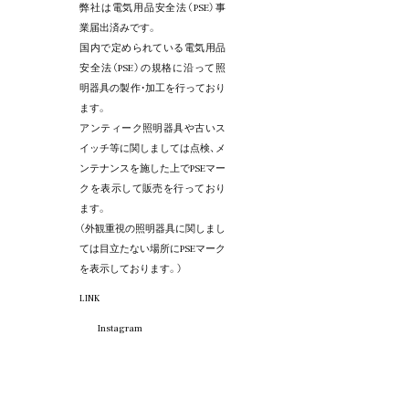
弊社は電気用品安全法（PSE）事
業届出済みです。
国内で定められている電気用品
安全法（PSE）の規格に沿って照
明器具の製作・加工を行っており
ます。
アンティーク照明器具や古いス
イッチ等に関しましては点検、メ
ンテナンスを施した上でPSEマー
クを表示して販売を行っており
ます。
（外観重視の照明器具に関しまし
ては目立たない場所にPSEマーク
を表示しております。）
LINK
Instagram