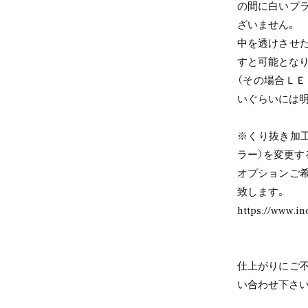
の間に白いプ
ざいません。
中を透けさせ
すと可能となり
（その場合Ｌ
いぐらいには明
※くり抜き加
ラー）を変更す
オプションご
致します。
https://www.in
仕上がりにご
い合わせ下さい