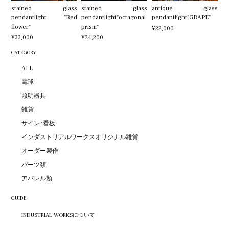
stained glass
stained glass
antique glass
pendantlight "Red
pendantlight"octagonal
pendantlight"GRAPE"
flower"
prism"
¥22,000
¥33,000
¥24,200
CATEGORY
ALL
電球
照明器具
雑貨
サイン・看板
インダストリアルワークスオリジナル雑貨
オーダー製作
パーツ類
アパレル類
GUIDE
INDUSTRIAL WORKSについて