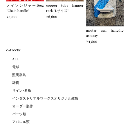
メイソンジャー16oz
copper tube hanger
"Chain handle"
rack "Lサイズ"
¥5,500
¥6,600
mortar wall hanging
ashtray
¥4,500
CATEGORY
ALL
電球
照明器具
雑貨
サイン・看板
インダストリアルワークスオリジナル雑貨
オーダー製作
パーツ類
アパレル類