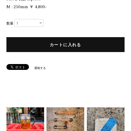
M : 250mm ￥ 4,800-
数量
カートに入れる
通報する
R
E
L
A
T
E
D
I
T
E
M
S