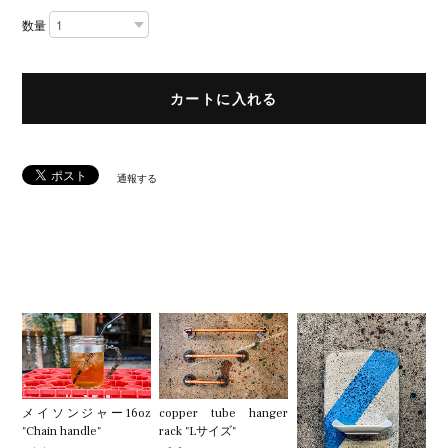
数量
カートに入れる
通報する
R
E
L
A
T
E
D
I
T
E
M
S
メイソンジャー16oz
copper tube hanger
"Chain handle"
rack "Lサイズ"