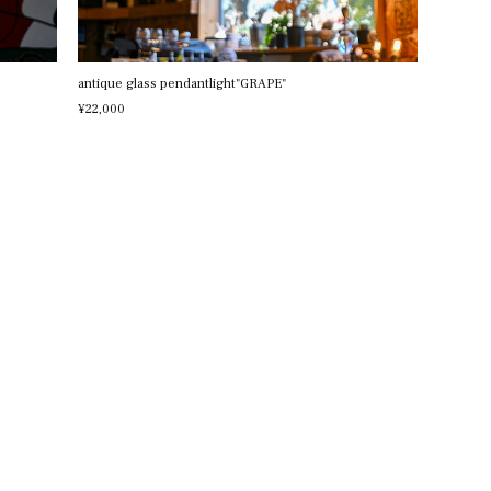
antique glass pendantlight"GRAPE"
¥22,000