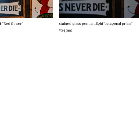
t "Red flower"
stained glass pendantlight"octagonal prism"
¥24,200