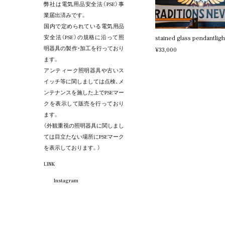
弊社は電気用品安全法（PSE）事
業届出済みです。
国内で定められている電気用品
安全法（PSE）の規格に沿って照
stained glass pendantligh
明器具の製作・加工を行っており
¥33,000
ます。
アンティーク照明器具や古いス
イッチ等に関しましては点検、メ
ンテナンスを施した上でPSEマー
クを表示して販売を行っており
ます。
（外観重視の照明器具に関しまし
ては目立たない場所にPSEマーク
を表示しております。）
LINK
Instagram