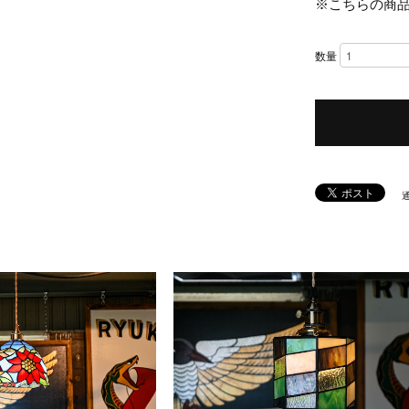
※こちらの商
数量
I
T
E
M
S