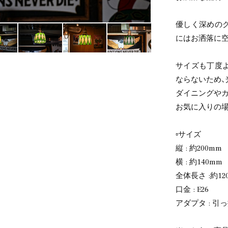
優しく深めの
にはお洒落に空
サイズも丁度
ならないため、
ダイニングやカ
お気に入りの場
▫️サイズ
縦 : 約200mm
横 : 約140mm
全体長さ :約12
口金 : E26
アダプタ : 